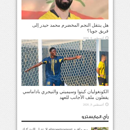
هل ينتقل النجم المخضرم محمد حيدر إلى
فريق جويا؟
أغسطس 9, 2026
الكونغوليان كيتوا وسيميتي والنيجري باداماسي
يقفلون ملف الأجانب للعهد
أغسطس 9, 2026
رأي المايسترو
مصداقية elmaestrosport لا تقبل التشكيك