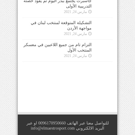
جاسبرت يجتمع ببدر اليوم ثم يقود حصته
التدريبية الأولى
مارس 24, 2021
التشكيلة المتوقعة لمنتخب لبنان في
مواجهة الأردن
مارس 24, 2021
التزام تام من جميع اللاعبين في معسكر
المنتخب الأول
مارس 24, 2021
للتواصل معنا عبر الهاتف 0096170950660 او عبر
البريد الالكتروني
info@elmaestrosport.com