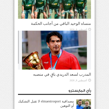
منساه الوحيد الباقي من أجانب الحكمة
أغسطس 8, 2026
المدرب لسعد الدريدي باقٍ في منصبه
أغسطس 8, 2026
رأي المايسترو
مصداقية elmaestrosport لا تقبل التشكيك
أو التوهين