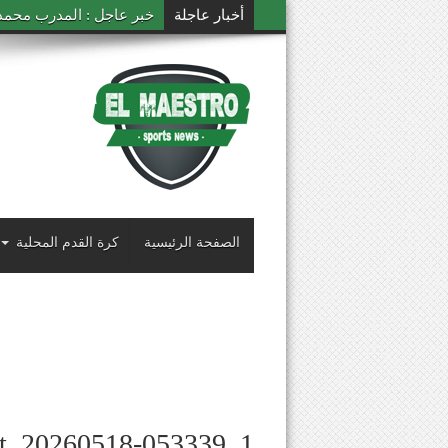
أخبار عاجلة
خبر عاجل : المدرب محمد ال
الصفحة الرئيسية
كرة القدم المحلية
ot_20260518-053339_1