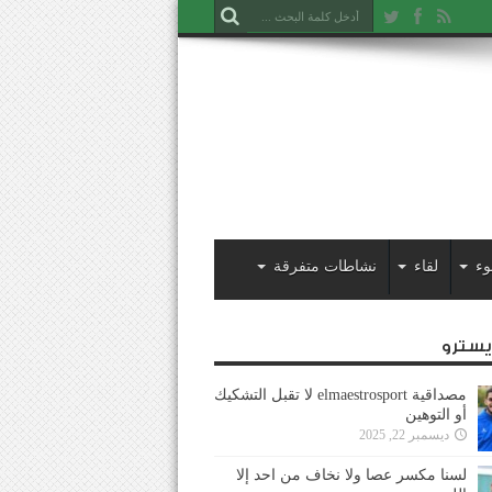
وء
لقاء
نشاطات متفرقة
ايسترو
مصداقية elmaestrosport لا تقبل التشكيك
أو التوهين
ديسمبر 22, 2025
لسنا مكسر عصا ولا نخاف من احد إلا