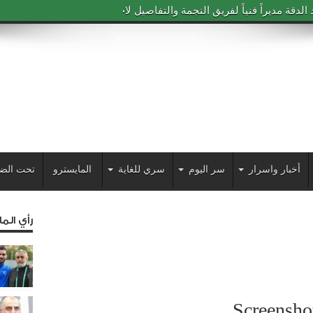
دقة مديراً فنياً لفريق النجمة والتفاصيل لاحقاً
أخبار واسرار
سر اليوم
سري للغاية
المايسترو
تحت الض
رأي الم
Screensh