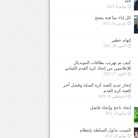
الله
يوليو 6, 2025
كل إناء بما فيه ينضح
مارس 31, 2025
إتهام خطير
أكتوبر 28, 2022
كيف تم تهريب بطاقات المونديال
للإعلاميين من إتحاد كرة القدم اللبناني
أكتوبر 27, 2022
إنجاز جديد للعبة كرة السلة وفشل آخر
للعبة كرة القدم
أغسطس 26, 2022
إتحاد ناجح وإتحاد فاشل
يوليو 25, 2022
السبب تداول السلطة بإنتظام
يوليو 24, 2022