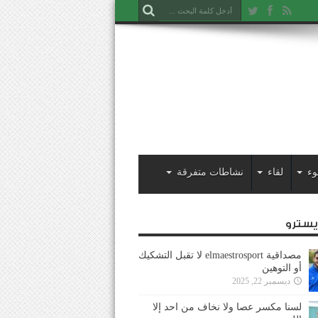
وء
لقاء
نشاطات متفرقة
ايسترو
مصداقية elmaestrosport لا تقبل التشكيك
أو التوهين
ديسمبر 22, 2025
لسنا مكسر عصا ولا نخاف من احد إلا