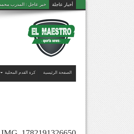
أخبار عاجلة
خبر عاجل : المدرب محمد ال
الصفحة الرئيسية
كرة القدم المحلية
IMG_1782191326650