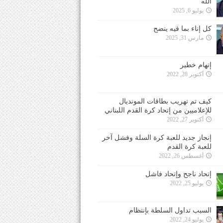
الله
يوليو 6, 2025
كل إناء بما فيه ينضح
مارس 31, 2025
إتهام خطير
أكتوبر 28, 2022
كيف تم تهريب بطاقات المونديال
للإعلاميين من إتحاد كرة القدم اللبناني
أكتوبر 27, 2022
إنجاز جديد للعبة كرة السلة وفشل آخر
للعبة كرة القدم
أغسطس 26, 2022
إتحاد ناجح وإتحاد فاشل
يوليو 25, 2022
السبب تداول السلطة بإنتظام
يوليو 24, 2022