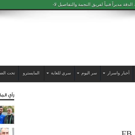
دقة مديراً فنياً لفريق النجمة والتفاصيل لاحقاً
أخبار واسرار
سر اليوم
سري للغاية
المايسترو
تحت الض
رأي الم
FB_