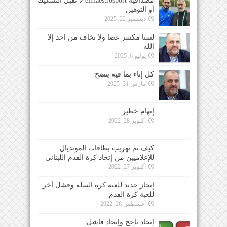
مصداقية elmaestrosport لا تقبل التشكيك
أو التوهين
ديسمبر 22, 2025
لسنا مكسر عصا ولا نخاف من احد إلا
الله
يوليو 6, 2025
كل إناء بما فيه ينضح
مارس 31, 2025
إتهام خطير
أكتوبر 28, 2022
كيف تم تهريب بطاقات المونديال
للإعلاميين من إتحاد كرة القدم اللبناني
أكتوبر 27, 2022
إنجاز جديد للعبة كرة السلة وفشل آخر
للعبة كرة القدم
أغسطس 26, 2022
إتحاد ناجح وإتحاد فاشل