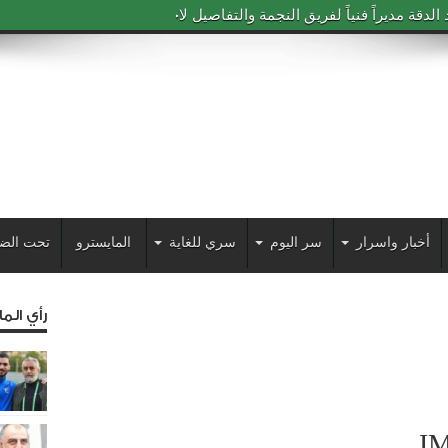
دقة مديراً فنياً لفريق النجمة والتفاصيل لاحقاً
أخبار واسرار
سر اليوم
سري للغاية
المايسترو
تحت الض
رأي الم
I