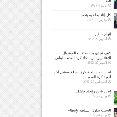
الله
يوليو 6, 2025
كل إناء بما فيه ينضح
مارس 31, 2025
إتهام خطير
أكتوبر 28, 2022
كيف تم تهريب بطاقات المونديال
للإعلاميين من إتحاد كرة القدم اللبناني
أكتوبر 27, 2022
إنجاز جديد للعبة كرة السلة وفشل آخر
للعبة كرة القدم
أغسطس 26, 2022
إتحاد ناجح وإتحاد فاشل
يوليو 25, 2022
السبب تداول السلطة بإنتظام
يوليو 24, 2022