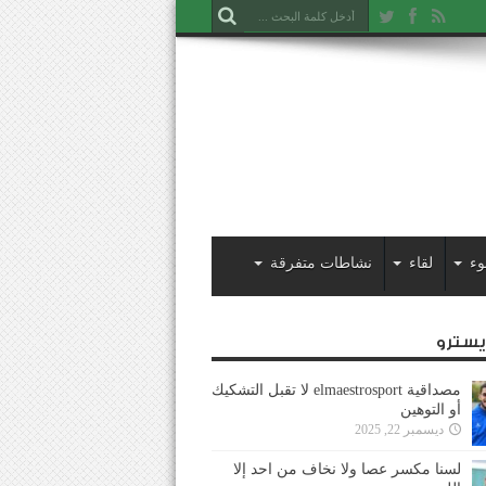
وء
لقاء
نشاطات متفرقة
ايسترو
مصداقية elmaestrosport لا تقبل التشكيك
أو التوهين
ديسمبر 22, 2025
لسنا مكسر عصا ولا نخاف من احد إلا