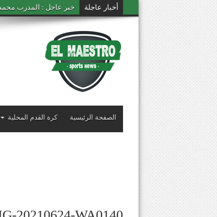
أخبار عاجلة
خبر عاجل : المدرب محمد ال
الصفحة الرئيسية
كرة القدم المحلية
MG-20210624-WA0140