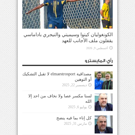
الكونغوليان كيتوا وسيميتي والنيجري باداماسي
يقفلون ملف الأجانب للعهد
أغسطس 9, 2026
رأي المايسترو
مصداقية elmaestrosport لا تقبل التشكيك
أو التوهين
ديسمبر 22, 2025
لسنا مكسر عصا ولا نخاف من احد إلا
الله
يوليو 6, 2025
كل إناء بما فيه ينضح
مارس 31, 2025