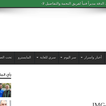
دقة مديراً فنياً لفريق النجمة والتفاصيل لاحقاً
أخبار واسرار
سر اليوم
سري للغاية
المايسترو
تحت الض
رأي الم
IMG