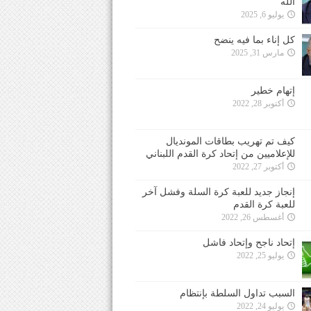
الله
يوليو 6, 2025
كل إناء بما فيه ينضح
مارس 31, 2025
إتهام خطير
أكتوبر 28, 2022
كيف تم تهريب بطاقات المونديال
للإعلاميين من إتحاد كرة القدم اللبناني
أكتوبر 27, 2022
إنجاز جديد للعبة كرة السلة وفشل آخر
للعبة كرة القدم
أغسطس 26, 2022
إتحاد ناجح وإتحاد فاشل
يوليو 25, 2022
السبب تداول السلطة بإنتظام
يوليو 24, 2022