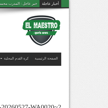
أخبار عاجلة
خبر عاجل : المدرب محمد ال
الصفحة الرئيسية
كرة القدم المحلية
-20260527-WA0020~2