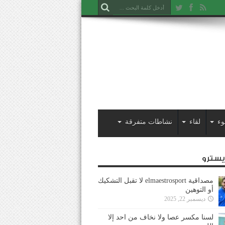
وء
لقاء
نشاطات متفرقة
ايسترو
مصداقية elmaestrosport لا تقبل التشكيك
أو التوهين
ديسمبر 22, 2025
لسنا مكسر عصا ولا نخاف من احد إلا