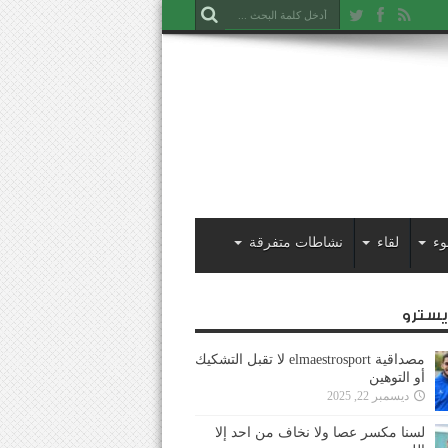
وء
لقاء
نشاطات متفرقة
ايسترو
مصداقية elmaestrosport لا تقبل التشكيك
أو التوهين
ديسمبر 22, 2025
لسنا مكسر عصا ولا نخاف من احد إلا