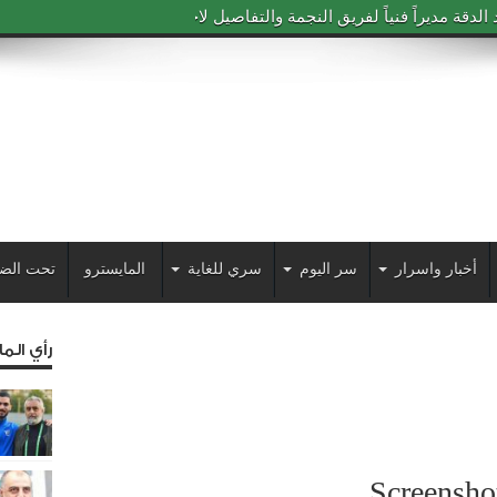
دقة مديراً فنياً لفريق النجمة والتفاصيل لاحقاً
أخبار واسرار
سر اليوم
سري للغاية
المايسترو
تحت الض
رأي الم
Screensh