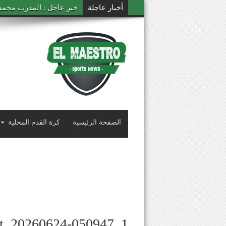
أخبار عاجلة
خبر عاجل : المدرب محمد ال
الصفحة الرئيسية
كرة القدم المحلية
ot_20260624-050947_1