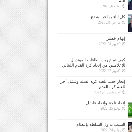
الله
يوليو 6, 2025
كل إناء بما فيه ينضح
مارس 31, 2025
إتهام خطير
أكتوبر 28, 2022
كيف تم تهريب بطاقات المونديال
للإعلاميين من إتحاد كرة القدم اللبناني
أكتوبر 27, 2022
إنجاز جديد للعبة كرة السلة وفشل آخر
للعبة كرة القدم
أغسطس 26, 2022
إتحاد ناجح وإتحاد فاشل
يوليو 25, 2022
السبب تداول السلطة بإنتظام
يوليو 24, 2022