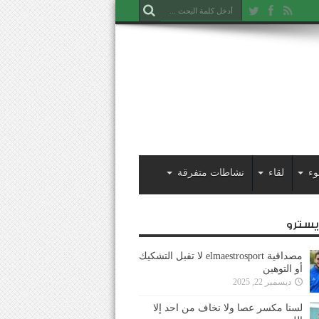
وء
لقاء
نشاطات متفرقة
ايسترو
مصداقية elmaestrosport لا تقبل التشكيك
أو التوهين
ديسمبر 22, 2025
لسنا مكسر عصا ولا نخاف من احد إلا