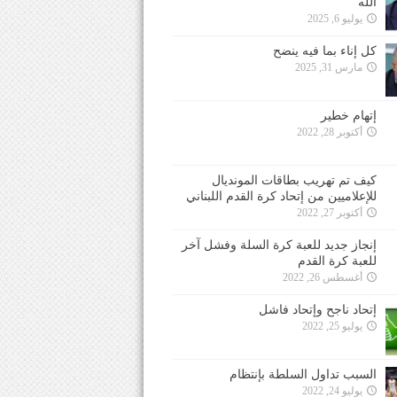
الله
يوليو 6, 2025
كل إناء بما فيه ينضح
مارس 31, 2025
إتهام خطير
أكتوبر 28, 2022
كيف تم تهريب بطاقات المونديال
للإعلاميين من إتحاد كرة القدم اللبناني
أكتوبر 27, 2022
إنجاز جديد للعبة كرة السلة وفشل آخر
للعبة كرة القدم
أغسطس 26, 2022
إتحاد ناجح وإتحاد فاشل
يوليو 25, 2022
السبب تداول السلطة بإنتظام
يوليو 24, 2022