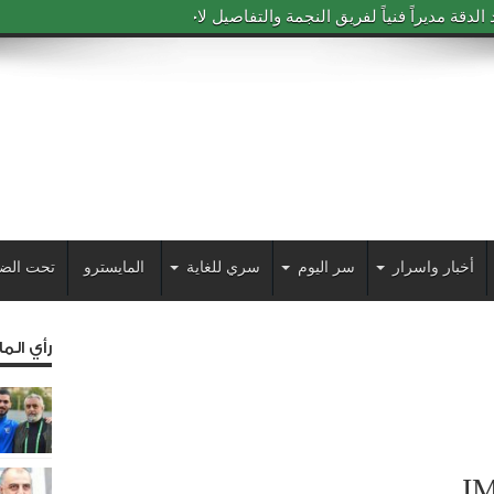
دقة مديراً فنياً لفريق النجمة والتفاصيل لاحقاً
أخبار واسرار
سر اليوم
سري للغاية
المايسترو
تحت الض
رأي الم
I