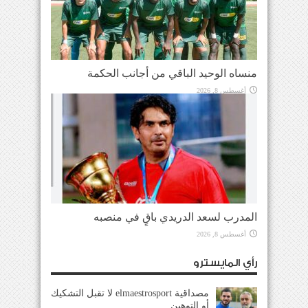
منساه الوحيد الباقي من أجانب الحكمة
أغسطس 8, 2026
المدرب لسعد الدريدي باقٍ في منصبه
أغسطس 8, 2026
رأي المايسترو
مصداقية elmaestrosport لا تقبل التشكيك
أو التوهين