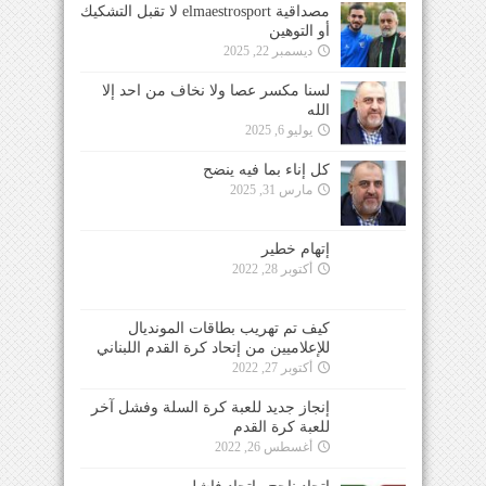
مصداقية elmaestrosport لا تقبل التشكيك
أو التوهين
ديسمبر 22, 2025
لسنا مكسر عصا ولا نخاف من احد إلا
الله
يوليو 6, 2025
كل إناء بما فيه ينضح
مارس 31, 2025
إتهام خطير
أكتوبر 28, 2022
كيف تم تهريب بطاقات المونديال
للإعلاميين من إتحاد كرة القدم اللبناني
أكتوبر 27, 2022
إنجاز جديد للعبة كرة السلة وفشل آخر
للعبة كرة القدم
أغسطس 26, 2022