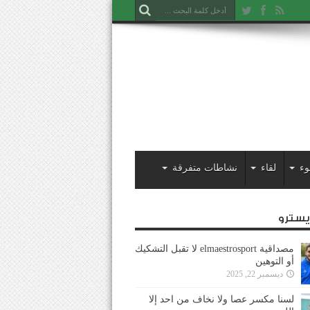
وء
لقاء
نشاطات متفرقة
ايسترو
مصداقية elmaestrosport لا تقبل التشكيك
أو التوهين
ديسمبر 22, 2025
لسنا مكسر عصا ولا نخاف من احد إلا