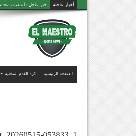
أخبار عاجلة
خبر عاجل : المدرب محمد ال
الصفحة الرئيسية
كرة القدم المحلية
ot_20260515-053833_1