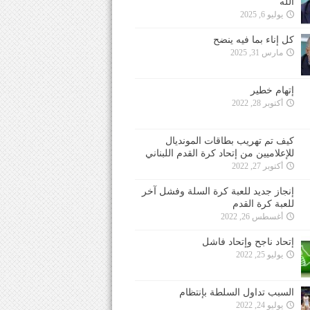
الله
يوليو 6, 2025
كل إناء بما فيه ينضح
مارس 31, 2025
إتهام خطير
أكتوبر 28, 2022
كيف تم تهريب بطاقات المونديال
للإعلاميين من إتحاد كرة القدم اللبناني
أكتوبر 27, 2022
إنجاز جديد للعبة كرة السلة وفشل آخر
للعبة كرة القدم
أغسطس 26, 2022
إتحاد ناجح وإتحاد فاشل
يوليو 25, 2022
السبب تداول السلطة بإنتظام
يوليو 24, 2022