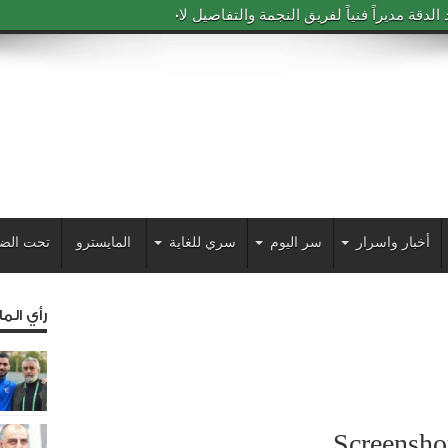
دقة مديراً فنياً لفريق النجمة والتفاصيل لاحقاً
أخبار واسرار
سر اليوم
سري للغاية
المايسترو
تحت الض
رأي الم
Screensh