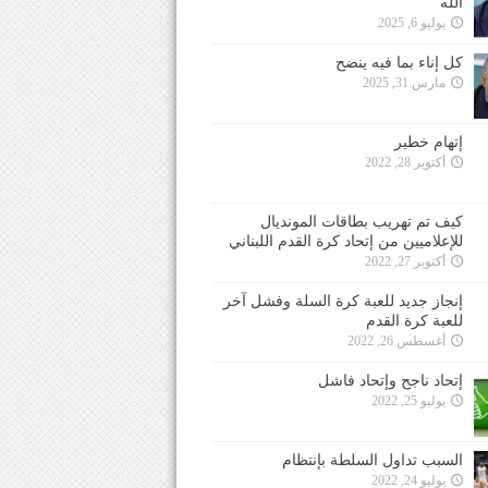
الله
يوليو 6, 2025
كل إناء بما فيه ينضح
مارس 31, 2025
إتهام خطير
أكتوبر 28, 2022
كيف تم تهريب بطاقات المونديال
للإعلاميين من إتحاد كرة القدم اللبناني
أكتوبر 27, 2022
إنجاز جديد للعبة كرة السلة وفشل آخر
للعبة كرة القدم
أغسطس 26, 2022
إتحاد ناجح وإتحاد فاشل
يوليو 25, 2022
السبب تداول السلطة بإنتظام
يوليو 24, 2022