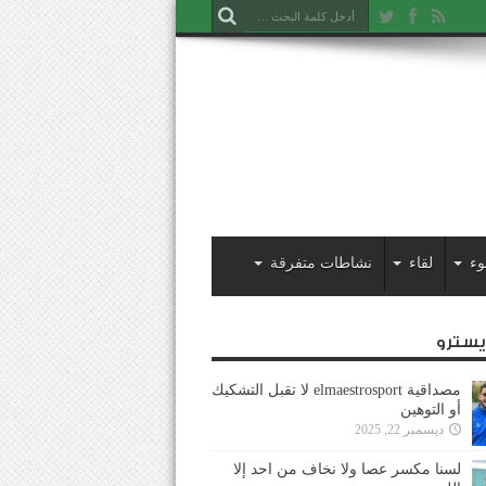
وء
لقاء
نشاطات متفرقة
ايسترو
مصداقية elmaestrosport لا تقبل التشكيك
أو التوهين
ديسمبر 22, 2025
لسنا مكسر عصا ولا نخاف من احد إلا