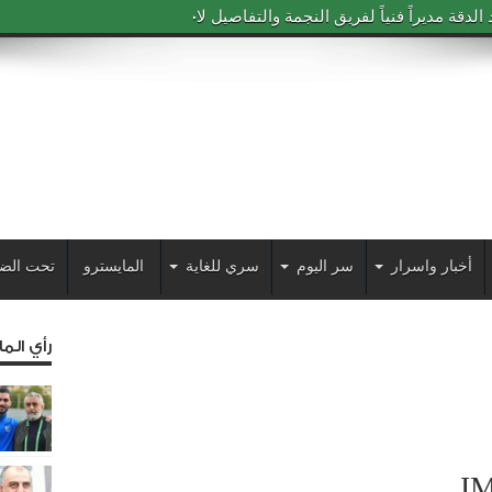
دقة مديراً فنياً لفريق النجمة والتفاصيل لاحقاً
أخبار واسرار
سر اليوم
سري للغاية
المايسترو
تحت الض
رأي الم
I