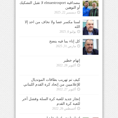
مصداقية elmaestrosport لا تقبل التشكيك
أو التوهين
ديسمبر 22, 2025
لسنا مكسر عصا ولا نخاف من احد إلا
الله
يوليو 6, 2025
كل إناء بما فيه ينضح
مارس 31, 2025
إتهام خطير
أكتوبر 28, 2022
كيف تم تهريب بطاقات المونديال
للإعلاميين من إتحاد كرة القدم اللبناني
أكتوبر 27, 2022
إنجاز جديد للعبة كرة السلة وفشل آخر
للعبة كرة القدم
أغسطس 26, 2022