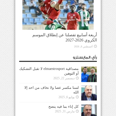
أربعة أسابيع تفصلنا عن إنطلاق الموسم
الكروي 2026-2027
أغسطس 8, 2026
رأي المايسترو
مصداقية elmaestrosport لا تقبل التشكيك
أو التوهين
ديسمبر 22, 2025
لسنا مكسر عصا ولا نخاف من احد إلا
الله
يوليو 6, 2025
كل إناء بما فيه ينضح
مارس 31, 2025