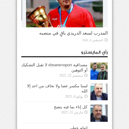
المدرب لسعد الدريدي باقٍ في منصبه
أغسطس 8, 2026
رأي المايسترو
مصداقية elmaestrosport لا تقبل التشكيك
أو التوهين
ديسمبر 22, 2025
لسنا مكسر عصا ولا نخاف من احد إلا
الله
يوليو 6, 2025
كل إناء بما فيه ينضح
مارس 31, 2025
إتهام خطير