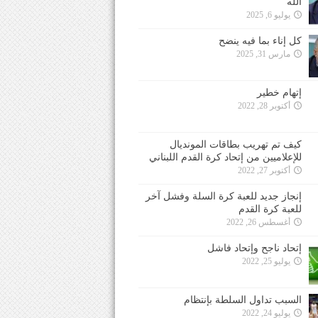
الله
يوليو 6, 2025
كل إناء بما فيه ينضح
مارس 31, 2025
إتهام خطير
أكتوبر 28, 2022
كيف تم تهريب بطاقات المونديال
للإعلاميين من إتحاد كرة القدم اللبناني
أكتوبر 27, 2022
إنجاز جديد للعبة كرة السلة وفشل آخر
للعبة كرة القدم
أغسطس 26, 2022
إتحاد ناجح وإتحاد فاشل
يوليو 25, 2022
السبب تداول السلطة بإنتظام
يوليو 24, 2022