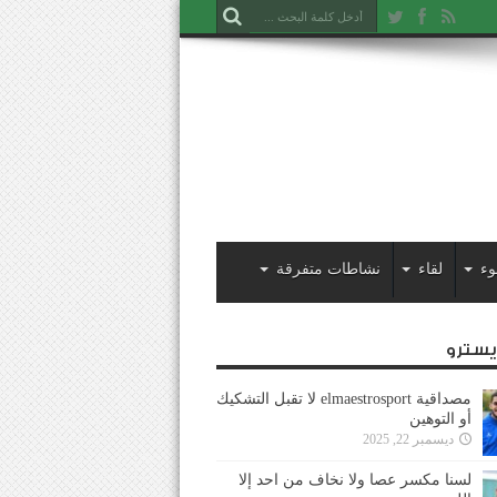
وء
لقاء
نشاطات متفرقة
ايسترو
مصداقية elmaestrosport لا تقبل التشكيك
أو التوهين
ديسمبر 22, 2025
لسنا مكسر عصا ولا نخاف من احد إلا