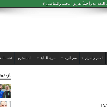
دقة مديراً فنياً لفريق النجمة والتفاصيل لاحقاً
أخبار واسرار
سر اليوم
سري للغاية
المايسترو
تحت الض
رأي الم
I