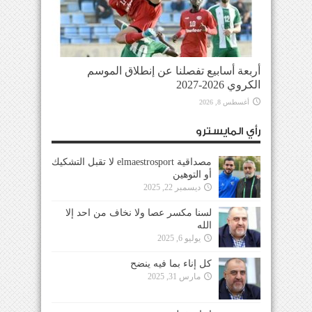
أربعة أسابيع تفصلنا عن إنطلاق الموسم
الكروي 2026-2027
أغسطس 8, 2026
رأي المايسترو
مصداقية elmaestrosport لا تقبل التشكيك
أو التوهين
ديسمبر 22, 2025
لسنا مكسر عصا ولا نخاف من احد إلا
الله
يوليو 6, 2025
كل إناء بما فيه ينضح
مارس 31, 2025