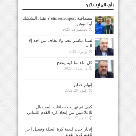
رأي المايسترو
مصداقية elmaestrosport لا تقبل التشكيك
أو التوهين
ديسمبر 22, 2025
لسنا مكسر عصا ولا نخاف من احد إلا
الله
يوليو 6, 2025
كل إناء بما فيه ينضح
مارس 31, 2025
إتهام خطير
أكتوبر 28, 2022
كيف تم تهريب بطاقات المونديال
للإعلاميين من إتحاد كرة القدم اللبناني
أكتوبر 27, 2022
إنجاز جديد للعبة كرة السلة وفشل آخر
للعبة كرة القدم