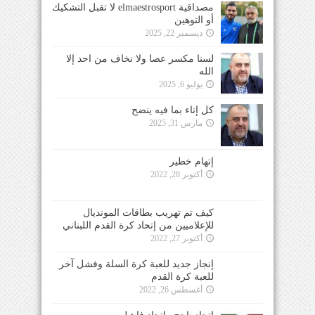
مصداقية elmaestrosport لا تقبل التشكيك
أو التوهين
ديسمبر 22, 2025
لسنا مكسر عصا ولا نخاف من احد إلا
الله
يوليو 6, 2025
كل إناء بما فيه ينضح
مارس 31, 2025
إتهام خطير
أكتوبر 28, 2022
كيف تم تهريب بطاقات المونديال
للإعلاميين من إتحاد كرة القدم اللبناني
أكتوبر 27, 2022
إنجاز جديد للعبة كرة السلة وفشل آخر
للعبة كرة القدم
أغسطس 26, 2022