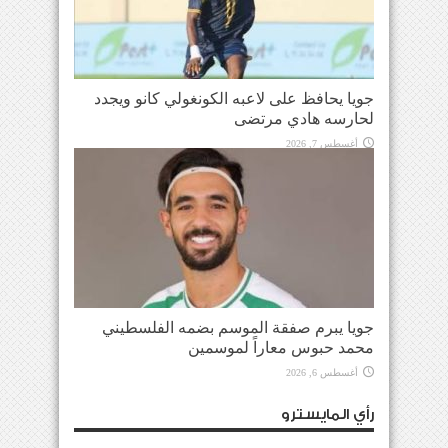
جويا يحافظ على لاعبه الكونغولي كانو ويجدد
لحارسه هادي مرتضى
أغسطس 7, 2026
جويا يبرم صفقة الموسم بضمه الفلسطيني
محمد حبوس معاراً لموسمين
أغسطس 6, 2026
رأي المايسترو