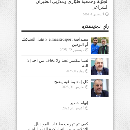
الجوّية وجمعية طيّاري ومدرّبي الطيران
الشراعي
أغسطس 6, 2026
رأي المايسترو
مصداقية elmaestrosport لا تقبل التشكيك
أو التوهين
ديسمبر 22, 2025
لسنا مكسر عصا ولا نخاف من احد إلا
الله
يوليو 6, 2025
كل إناء بما فيه ينضح
مارس 31, 2025
إتهام خطير
أكتوبر 28, 2022
كيف تم تهريب بطاقات المونديال
للإعلاميين من إتحاد كرة القدم اللبناني