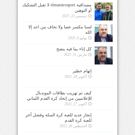
مصداقية elmaestrosport لا تقبل التشكيك
أو التوهين
ديسمبر 22, 2025
لسنا مكسر عصا ولا نخاف من احد إلا
الله
يوليو 6, 2025
كل إناء بما فيه ينضح
مارس 31, 2025
إتهام خطير
أكتوبر 28, 2022
كيف تم تهريب بطاقات المونديال
للإعلاميين من إتحاد كرة القدم اللبناني
أكتوبر 27, 2022
إنجاز جديد للعبة كرة السلة وفشل آخر
للعبة كرة القدم
أغسطس 26, 2022