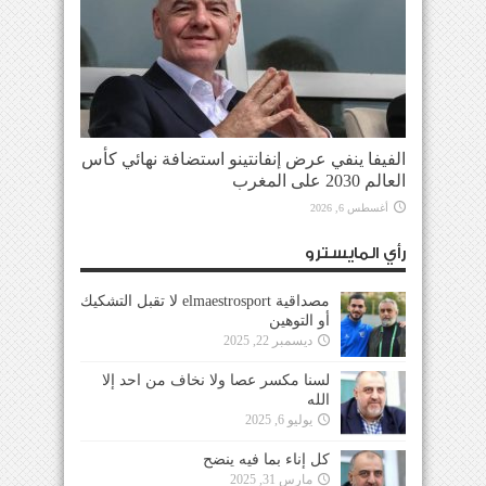
الفيفا ينفي عرض إنفانتينو استضافة نهائي كأس
العالم 2030 على المغرب
أغسطس 6, 2026
رأي المايسترو
مصداقية elmaestrosport لا تقبل التشكيك
أو التوهين
ديسمبر 22, 2025
لسنا مكسر عصا ولا نخاف من احد إلا
الله
يوليو 6, 2025
كل إناء بما فيه ينضح
مارس 31, 2025