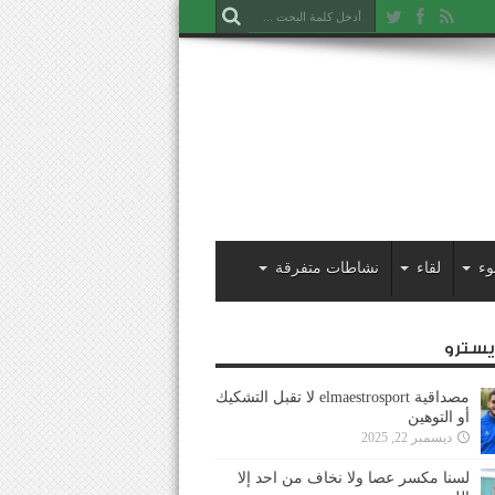
وء
لقاء
نشاطات متفرقة
ايسترو
مصداقية elmaestrosport لا تقبل التشكيك
أو التوهين
ديسمبر 22, 2025
لسنا مكسر عصا ولا نخاف من احد إلا