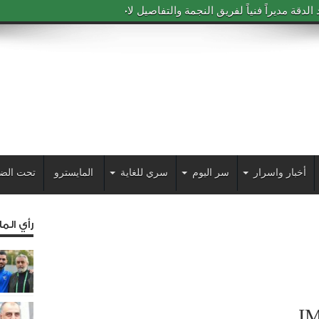
دقة مديراً فنياً لفريق النجمة والتفاصيل لاحقاً
أخبار واسرار
سر اليوم
سري للغاية
المايسترو
تحت الض
رأي الم
I