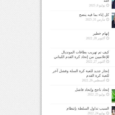
الله
يوليو 6, 2025
كل إناء بما فيه ينضح
مارس 31, 2025
إتهام خطير
أكتوبر 28, 2022
كيف تم تهريب بطاقات المونديال
للإعلاميين من إتحاد كرة القدم اللبناني
أكتوبر 27, 2022
إنجاز جديد للعبة كرة السلة وفشل آخر
للعبة كرة القدم
أغسطس 26, 2022
إتحاد ناجح وإتحاد فاشل
يوليو 25, 2022
السبب تداول السلطة بإنتظام
يوليو 24, 2022