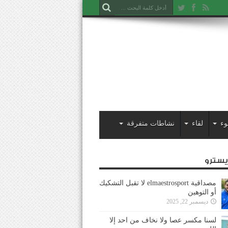
وء
لقاء
نشاطات متفرقة
ايسترو
مصداقية elmaestrosport لا تقبل التشكيك
أو التوهين
ديسمبر 22, 2025
لسنا مكسر عصا ولا نخاف من احد إلا