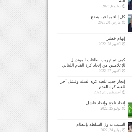
الله
يوليو 6, 2025
كل إناء بما فيه ينضح
مارس 31, 2025
إتهام خطير
أكتوبر 28, 2022
كيف تم تهريب بطاقات المونديال
للإعلاميين من إتحاد كرة القدم اللبناني
أكتوبر 27, 2022
إنجاز جديد للعبة كرة السلة وفشل آخر
للعبة كرة القدم
أغسطس 26, 2022
إتحاد ناجح وإتحاد فاشل
يوليو 25, 2022
السبب تداول السلطة بإنتظام
يوليو 24, 2022