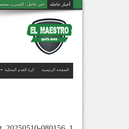
أخبار عاجلة
خبر عاجل : المدرب محمد ال
الصفحة الرئيسية
كرة القدم المحلية
ot_20250510-080156_1