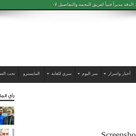
دقة مديراً فنياً لفريق النجمة والتفاصيل لاحقاً
أخبار واسرار
سر اليوم
سري للغاية
المايسترو
تحت الض
رأي الم
Screensh