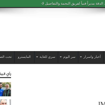
دقة مديراً فنياً لفريق النجمة والتفاصيل لاحقاً
أخبار واسرار
سر اليوم
سري للغاية
المايسترو
تحت الض
رأي الم
I