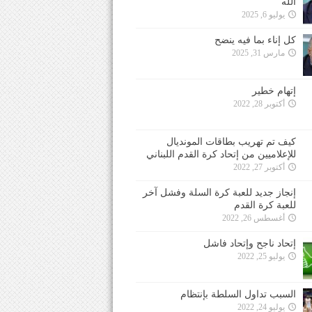
الله
يوليو 6, 2025
كل إناء بما فيه ينضح
مارس 31, 2025
إتهام خطير
أكتوبر 28, 2022
كيف تم تهريب بطاقات المونديال
للإعلاميين من إتحاد كرة القدم اللبناني
أكتوبر 27, 2022
إنجاز جديد للعبة كرة السلة وفشل آخر
للعبة كرة القدم
أغسطس 26, 2022
إتحاد ناجح وإتحاد فاشل
يوليو 25, 2022
السبب تداول السلطة بإنتظام
يوليو 24, 2022