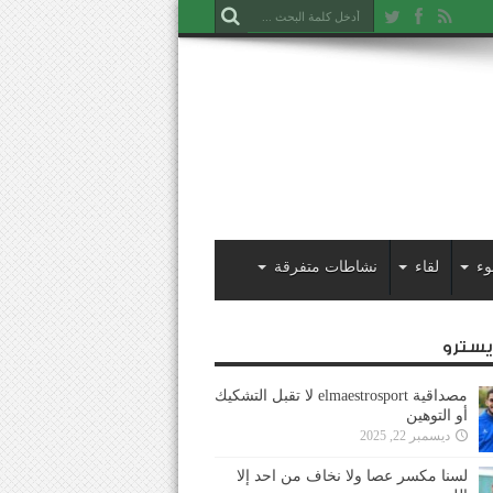
وء
لقاء
نشاطات متفرقة
ايسترو
مصداقية elmaestrosport لا تقبل التشكيك
أو التوهين
ديسمبر 22, 2025
لسنا مكسر عصا ولا نخاف من احد إلا