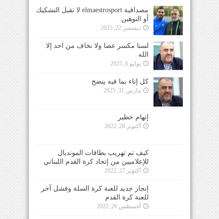
مصداقية elmaestrosport لا تقبل التشكيك
أو التوهين
ديسمبر 22, 2025
لسنا مكسر عصا ولا نخاف من احد إلا
الله
يوليو 6, 2025
كل إناء بما فيه ينضح
مارس 31, 2025
إتهام خطير
أكتوبر 28, 2022
كيف تم تهريب بطاقات المونديال
للإعلاميين من إتحاد كرة القدم اللبناني
أكتوبر 27, 2022
إنجاز جديد للعبة كرة السلة وفشل آخر
للعبة كرة القدم
أغسطس 26, 2022