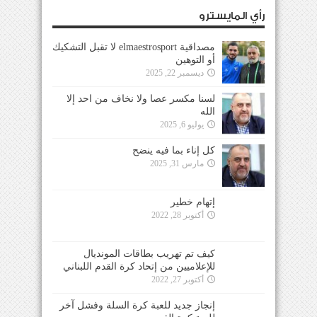
رأي المايسترو
مصداقية elmaestrosport لا تقبل التشكيك
أو التوهين
ديسمبر 22, 2025
لسنا مكسر عصا ولا نخاف من احد إلا
الله
يوليو 6, 2025
كل إناء بما فيه ينضح
مارس 31, 2025
إتهام خطير
أكتوبر 28, 2022
كيف تم تهريب بطاقات المونديال
للإعلاميين من إتحاد كرة القدم اللبناني
أكتوبر 27, 2022
إنجاز جديد للعبة كرة السلة وفشل آخر