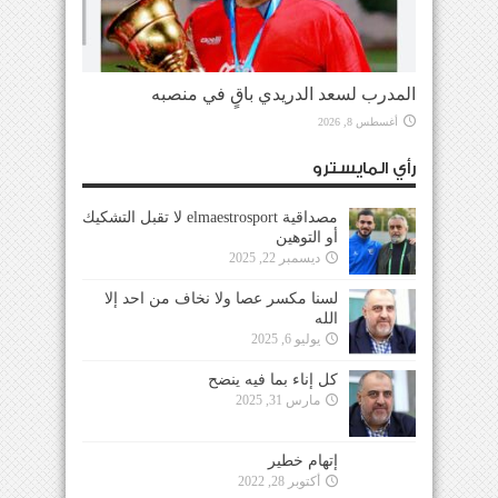
المدرب لسعد الدريدي باقٍ في منصبه
أغسطس 8, 2026
رأي المايسترو
مصداقية elmaestrosport لا تقبل التشكيك
أو التوهين
ديسمبر 22, 2025
لسنا مكسر عصا ولا نخاف من احد إلا
الله
يوليو 6, 2025
كل إناء بما فيه ينضح
مارس 31, 2025
إتهام خطير
أكتوبر 28, 2022