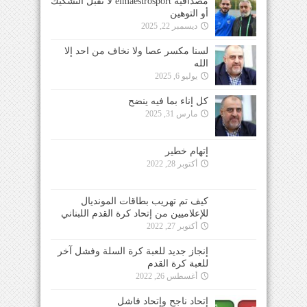
مصداقية elmaestrosport لا تقبل التشكيك
أو التوهين
ديسمبر 22, 2025
لسنا مكسر عصا ولا نخاف من احد إلا
الله
يوليو 6, 2025
كل إناء بما فيه ينضح
مارس 31, 2025
إتهام خطير
أكتوبر 28, 2022
كيف تم تهريب بطاقات المونديال
للإعلاميين من إتحاد كرة القدم اللبناني
أكتوبر 27, 2022
إنجاز جديد للعبة كرة السلة وفشل آخر
للعبة كرة القدم
أغسطس 26, 2022
إتحاد ناجح وإتحاد فاشل