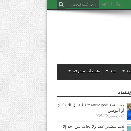
وء
لقاء
نشاطات متفرقة
ايسترو
مصداقية elmaestrosport لا تقبل التشكيك
أو التوهين
ديسمبر 22, 2025
لسنا مكسر عصا ولا نخاف من احد إلا