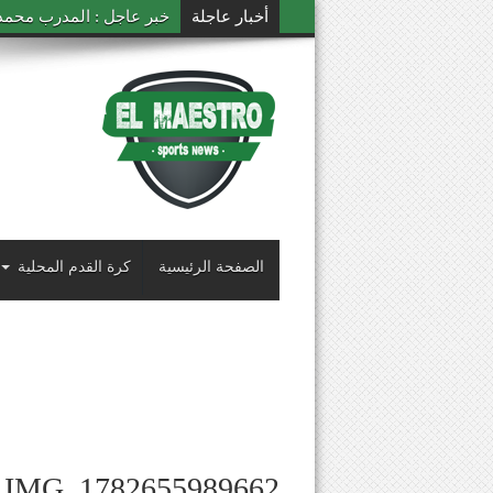
أخبار عاجلة
خبر عاجل : المدرب محمد ال
الصفحة الرئيسية
كرة القدم المحلية
IMG_1782655989662