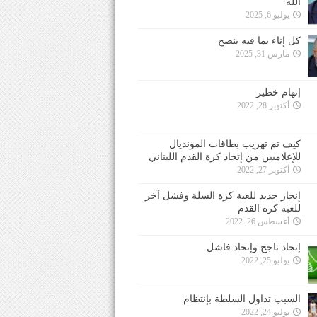
الله
يوليو 6, 2025
كل إناء بما فيه ينضح
مارس 31, 2025
إتهام خطير
أكتوبر 28, 2022
كيف تم تهريب بطاقات المونديال
للإعلاميين من إتحاد كرة القدم اللبناني
أكتوبر 27, 2022
إنجاز جديد للعبة كرة السلة وفشل آخر
للعبة كرة القدم
أغسطس 26, 2022
إتحاد ناجح وإتحاد فاشل
يوليو 25, 2022
السبب تداول السلطة بإنتظام
يوليو 24, 2022