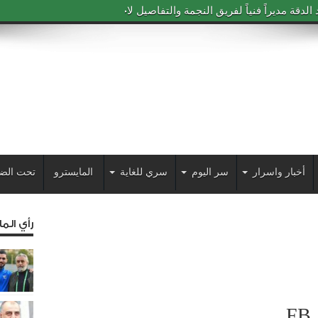
دقة مديراً فنياً لفريق النجمة والتفاصيل لاحقاً
أخبار واسرار
سر اليوم
سري للغاية
المايسترو
تحت الض
رأي الم
FB_