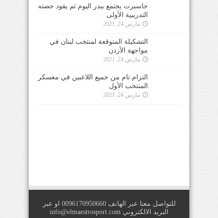
جاسبرت يجتمع ببدر اليوم ثم يقود حصته
التدريبية الأولى
مارس 24, 2021
التشكيلة المتوقعة لمنتخب لبنان في
مواجهة الأردن
مارس 24, 2021
التزام تام من جميع اللاعبين في معسكر
المنتخب الأول
مارس 24, 2021
للتواصل معنا عبر الهاتف 0096170950660 او عبر
البريد الالكتروني
info@elmaestrosport.com