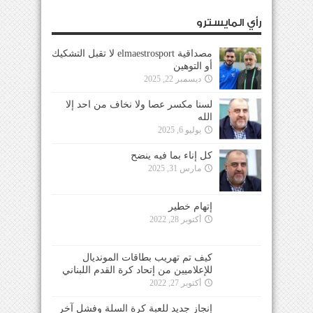
رأي المايسترو
مصداقية elmaestrosport لا تقبل التشكيك
أو التوهين
ديسمبر 22, 2025
لسنا مكسر عصا ولا نخاف من احد إلا
الله
يوليو 6, 2025
كل إناء بما فيه ينضح
مارس 31, 2025
إتهام خطير
أكتوبر 28, 2022
كيف تم تهريب بطاقات المونديال
للإعلاميين من إتحاد كرة القدم اللبناني
أكتوبر 27, 2022
إنجاز جديد للعبة كرة السلة وفشل آخر