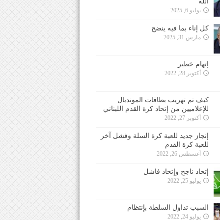
الله
يوليو 6, 2025
كل إناء بما فيه ينضح
مارس 31, 2025
إتهام خطير
أكتوبر 28, 2022
كيف تم تهريب بطاقات المونديال
للإعلاميين من إتحاد كرة القدم اللبناني
أكتوبر 27, 2022
إنجاز جديد للعبة كرة السلة وفشل آخر
للعبة كرة القدم
أغسطس 26, 2022
إتحاد ناجح وإتحاد فاشل
يوليو 25, 2022
السبب تداول السلطة بإنتظام
يوليو 24, 2022