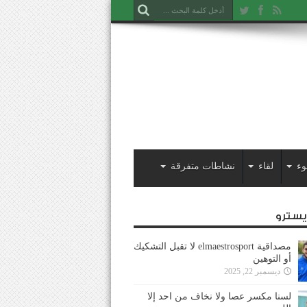
وء
لقاء
نشاطات متفرقة
ايسترو
مصداقية elmaestrosport لا تقبل التشكيك
أو التوهين
ديسمبر 22, 2025
لسنا مكسر عصا ولا نخاف من احد إلا