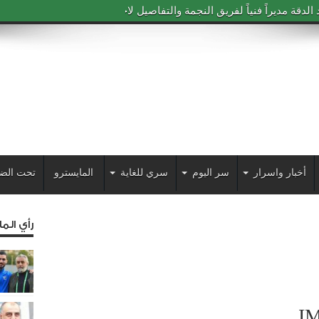
دقة مديراً فنياً لفريق النجمة والتفاصيل لاحقاً
أخبار واسرار
سر اليوم
سري للغاية
المايسترو
تحت الض
رأي الم
I