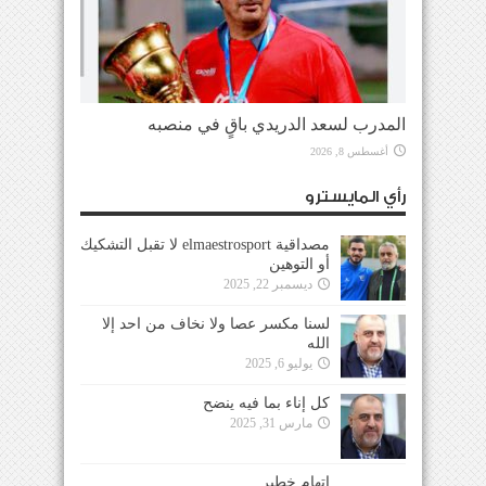
المدرب لسعد الدريدي باقٍ في منصبه
أغسطس 8, 2026
رأي المايسترو
مصداقية elmaestrosport لا تقبل التشكيك
أو التوهين
ديسمبر 22, 2025
لسنا مكسر عصا ولا نخاف من احد إلا
الله
يوليو 6, 2025
كل إناء بما فيه ينضح
مارس 31, 2025
إتهام خطير