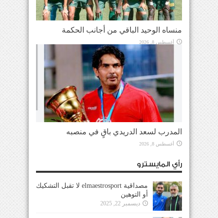
منساه الوحيد الباقي من أجانب الحكمة
أغسطس 8, 2026
المدرب لسعد الدريدي باقٍ في منصبه
أغسطس 8, 2026
رأي المايسترو
مصداقية elmaestrosport لا تقبل التشكيك
أو التوهين
ديسمبر 22, 2025