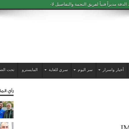
دقة مديراً فنياً لفريق النجمة والتفاصيل لاحقاً
أخبار واسرار
سر اليوم
سري للغاية
المايسترو
تحت الض
رأي الم
I