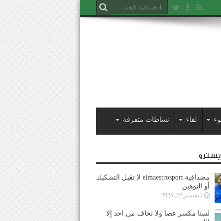
وء
لقاء
نشاطات متفرقة
ايسترو
مصداقية elmaestrosport لا تقبل التشكيك
أو التوهين
ديسمبر 22, 2025
لسنا مكسر عصا ولا نخاف من احد إلا