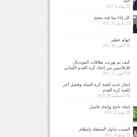
الله
يوليو 6, 2025
كل إناء بما فيه ينضح
مارس 31, 2025
إتهام خطير
أكتوبر 28, 2022
كيف تم تهريب بطاقات المونديال
للإعلاميين من إتحاد كرة القدم اللبناني
أكتوبر 27, 2022
إنجاز جديد للعبة كرة السلة وفشل آخر
للعبة كرة القدم
أغسطس 26, 2022
إتحاد ناجح وإتحاد فاشل
يوليو 25, 2022
السبب تداول السلطة بإنتظام
يوليو 24, 2022