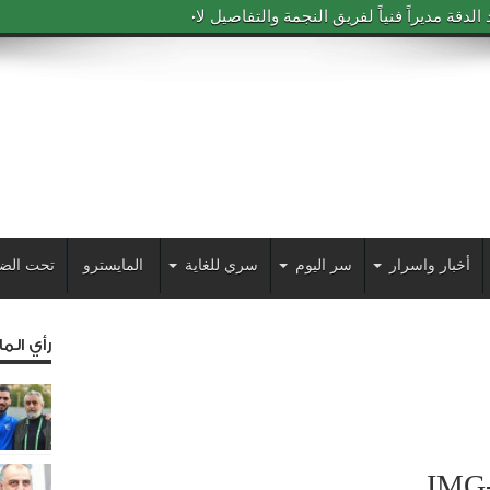
دقة مديراً فنياً لفريق النجمة والتفاصيل لاحقاً
أخبار واسرار
سر اليوم
سري للغاية
المايسترو
تحت الض
رأي الم
IMG