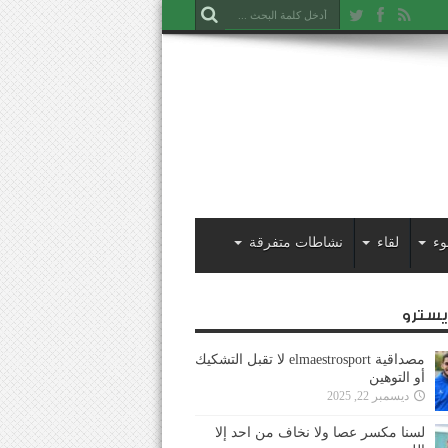
وء
لقاء
نشاطات متفرقة
ايسترو
مصداقية elmaestrosport لا تقبل التشكيك
أو التوهين
ديسمبر 22, 2025
لسنا مكسر عصا ولا نخاف من احد إلا