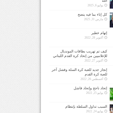
الله
يوليو 6, 2025
كل إناء بما فيه ينضح
مارس 31, 2025
إتهام خطير
أكتوبر 28, 2022
كيف تم تهريب بطاقات المونديال
للإعلاميين من إتحاد كرة القدم اللبناني
أكتوبر 27, 2022
إنجاز جديد للعبة كرة السلة وفشل آخر
للعبة كرة القدم
أغسطس 26, 2022
إتحاد ناجح وإتحاد فاشل
يوليو 25, 2022
السبب تداول السلطة بإنتظام
يوليو 24, 2022