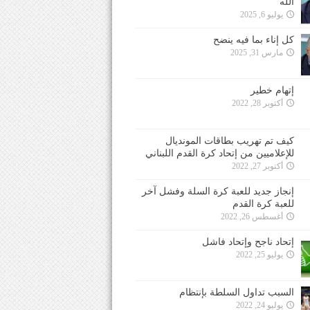
الله
يوليو 6, 2025
كل إناء بما فيه ينضح
مارس 31, 2025
إتهام خطير
أكتوبر 28, 2022
كيف تم تهريب بطاقات المونديال
للإعلاميين من إتحاد كرة القدم اللبناني
أكتوبر 27, 2022
إنجاز جديد للعبة كرة السلة وفشل آخر
للعبة كرة القدم
أغسطس 26, 2022
إتحاد ناجح وإتحاد فاشل
يوليو 25, 2022
السبب تداول السلطة بإنتظام
يوليو 24, 2022