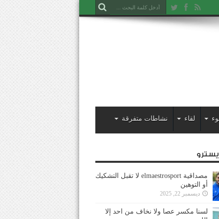
وء
لقاء
نشاطات متفرقة
ايسترو
مصداقية elmaestrosport لا تقبل التشكيك
أو التوهين
ديسمبر 22, 2025
لسنا مكسر عصا ولا نخاف من احد إلا