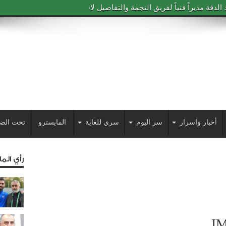
دقة مديراً فنياً لفريق النجمة والتفاصيل لاحقاً
أخبار واسرار
سر اليوم
سري للغاية
المايسترو
تحت الض
رأي الم
I