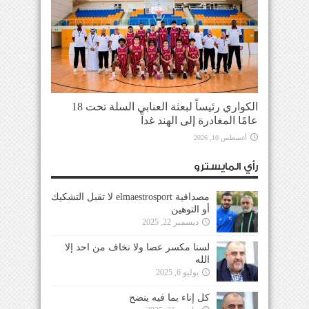
الكواري رئيساً لبعثة العنابي السلة تحت 18
عامًا المغادرة إلى الهند غداً
أغسطس 10, 2026
رأي المايسترو
مصداقية elmaestrosport لا تقبل التشكيك
أو التوهين
ديسمبر 22, 2025
لسنا مكسر عصا ولا نخاف من احد إلا
الله
يوليو 6, 2025
كل إناء بما فيه ينضح