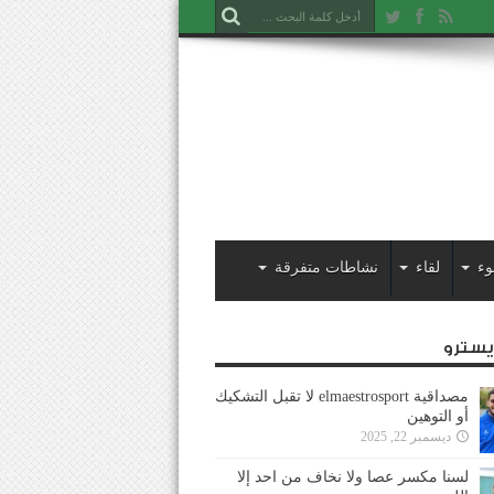
وء
لقاء
نشاطات متفرقة
ايسترو
مصداقية elmaestrosport لا تقبل التشكيك
أو التوهين
ديسمبر 22, 2025
لسنا مكسر عصا ولا نخاف من احد إلا