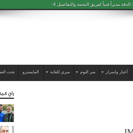
دقة مديراً فنياً لفريق النجمة والتفاصيل لاحقاً
أخبار واسرار
سر اليوم
سري للغاية
المايسترو
تحت الض
رأي الم
I