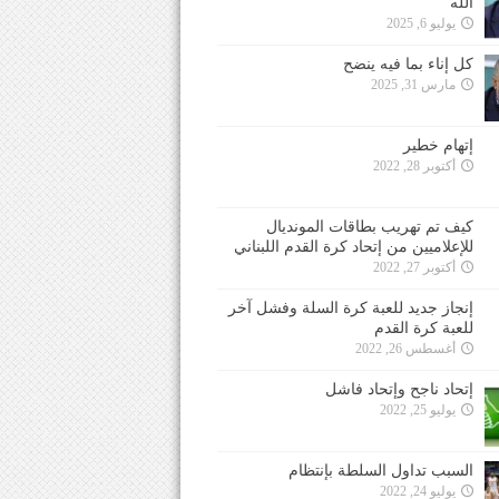
الله
يوليو 6, 2025
كل إناء بما فيه ينضح
مارس 31, 2025
إتهام خطير
أكتوبر 28, 2022
كيف تم تهريب بطاقات المونديال
للإعلاميين من إتحاد كرة القدم اللبناني
أكتوبر 27, 2022
إنجاز جديد للعبة كرة السلة وفشل آخر
للعبة كرة القدم
أغسطس 26, 2022
إتحاد ناجح وإتحاد فاشل
يوليو 25, 2022
السبب تداول السلطة بإنتظام
يوليو 24, 2022