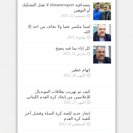
مصداقية elmaestrosport لا تقبل التشكيك
أو التوهين
ديسمبر 22, 2025
لسنا مكسر عصا ولا نخاف من احد إلا
الله
يوليو 6, 2025
كل إناء بما فيه ينضح
مارس 31, 2025
إتهام خطير
أكتوبر 28, 2022
كيف تم تهريب بطاقات المونديال
للإعلاميين من إتحاد كرة القدم اللبناني
أكتوبر 27, 2022
إنجاز جديد للعبة كرة السلة وفشل آخر
للعبة كرة القدم
أغسطس 26, 2022