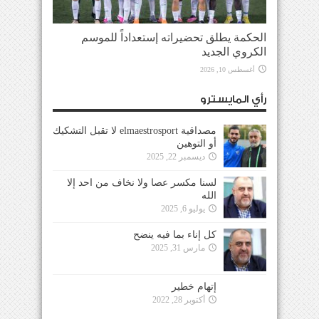
الحكمة يطلق تحضيراته إستعداداً للموسم
الكروي الجديد
أغسطس 10, 2026
رأي المايسترو
مصداقية elmaestrosport لا تقبل التشكيك
أو التوهين
ديسمبر 22, 2025
لسنا مكسر عصا ولا نخاف من احد إلا
الله
يوليو 6, 2025
كل إناء بما فيه ينضح
مارس 31, 2025
إتهام خطير
أكتوبر 28, 2022