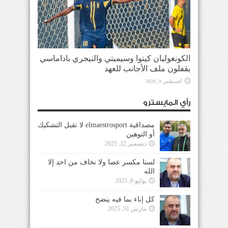
الكونغوليان كيتوا وسيميتي والنيجري باداماسي
يقفلون ملف الأجانب للعهد
أغسطس 9, 2026
رأي المايسترو
مصداقية elmaestrosport لا تقبل التشكيك
أو التوهين
ديسمبر 22, 2025
لسنا مكسر عصا ولا نخاف من احد إلا
الله
يوليو 6, 2025
كل إناء بما فيه ينضح
مارس 31, 2025