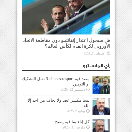
هل سيحول اعتذار إنفانتينو دون مقاطعة الاتحاد
الأوروبي لكرة القدم لكأس العالم؟
أغسطس 7, 2026
رأي المايسترو
مصداقية elmaestrosport لا تقبل التشكيك
أو التوهين
ديسمبر 22, 2025
لسنا مكسر عصا ولا نخاف من احد إلا
الله
يوليو 6, 2025
كل إناء بما فيه ينضح
مارس 31, 2025