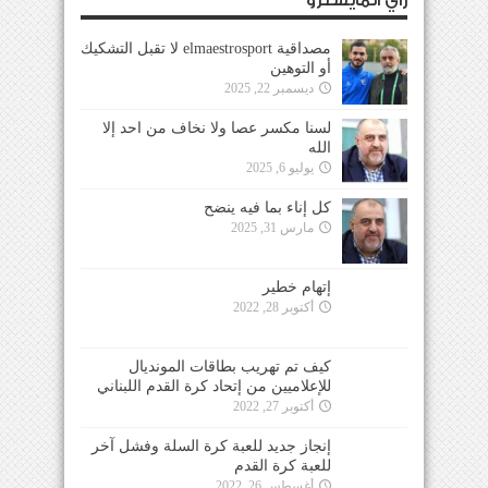
رأي المايسترو
مصداقية elmaestrosport لا تقبل التشكيك
أو التوهين
ديسمبر 22, 2025
لسنا مكسر عصا ولا نخاف من احد إلا
الله
يوليو 6, 2025
كل إناء بما فيه ينضح
مارس 31, 2025
إتهام خطير
أكتوبر 28, 2022
كيف تم تهريب بطاقات المونديال
للإعلاميين من إتحاد كرة القدم اللبناني
أكتوبر 27, 2022
إنجاز جديد للعبة كرة السلة وفشل آخر
للعبة كرة القدم
أغسطس 26, 2022