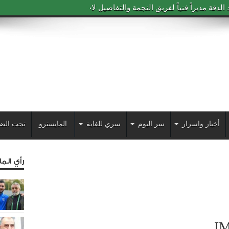
دقة مديراً فنياً لفريق النجمة والتفاصيل لاحقاً
أخبار واسرار
سر اليوم
سري للغاية
المايسترو
تحت الض
رأي الم
I