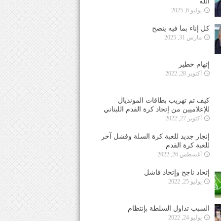
الله
يوليو 6, 2025
كل إناء بما فيه ينضح
مارس 31, 2025
إتهام خطير
أكتوبر 28, 2022
كيف تم تهريب بطاقات المونديال
للإعلاميين من إتحاد كرة القدم اللبناني
أكتوبر 27, 2022
إنجاز جديد للعبة كرة السلة وفشل آخر
للعبة كرة القدم
أغسطس 26, 2022
إتحاد ناجح وإتحاد فاشل
يوليو 25, 2022
السبب تداول السلطة بإنتظام
يوليو 24, 2022