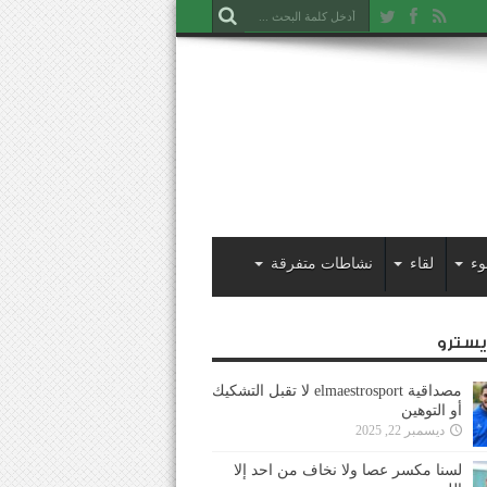
وء
لقاء
نشاطات متفرقة
ايسترو
مصداقية elmaestrosport لا تقبل التشكيك
أو التوهين
ديسمبر 22, 2025
لسنا مكسر عصا ولا نخاف من احد إلا