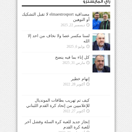
رأي المايسترو
مصداقية elmaestrosport لا تقبل التشكيك
أو التوهين
ديسمبر 22, 2025
لسنا مكسر عصا ولا نخاف من احد إلا
الله
يوليو 6, 2025
كل إناء بما فيه ينضح
مارس 31, 2025
إتهام خطير
أكتوبر 28, 2022
كيف تم تهريب بطاقات المونديال
للإعلاميين من إتحاد كرة القدم اللبناني
أكتوبر 27, 2022
إنجاز جديد للعبة كرة السلة وفشل آخر
للعبة كرة القدم