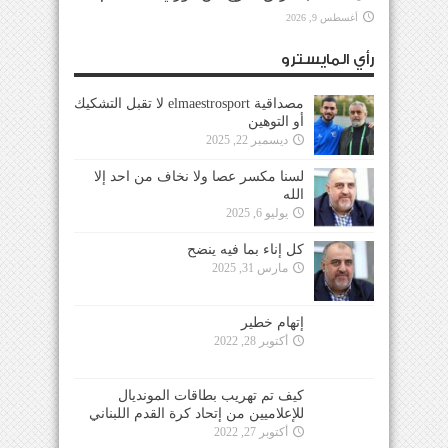
أغسطس 9, 2026
رأي المايسترو
مصداقية elmaestrosport لا تقبل التشكيك
أو التوهين
ديسمبر 22, 2025
لسنا مكسر عصا ولا نخاف من احد إلا
الله
يوليو 6, 2025
كل إناء بما فيه ينضح
مارس 31, 2025
إتهام خطير
أكتوبر 28, 2022
كيف تم تهريب بطاقات المونديال
للإعلاميين من إتحاد كرة القدم اللبناني
أكتوبر 27, 2022